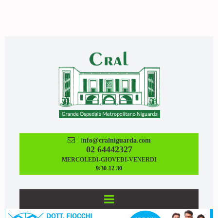

i
nfo@cralniguarda.com
02 64442327
MERCOLEDI-GIOVEDI-VENERDI
9:30-12-30