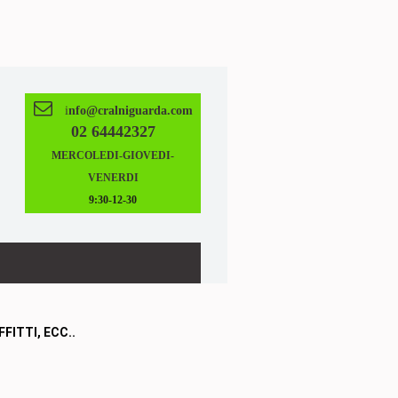

i
nfo@cralniguarda.com
02 64442327
MERCOLEDI-GIOVEDI-
VENERDI
9:30-12-30
FITTI, ECC..