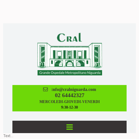

i
nfo@cralniguarda.com
02 64442327
MERCOLEDI-GIOVEDI-VENERDI
9:30-12-30
Text...