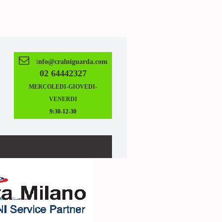

i
nfo@cralniguarda.com
02 64442327
MERCOLEDI-GIOVEDI-
VENERDI
9:30-12-30